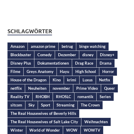
SCHLAGWÖRTER
Amazon
amazon prime
betrug
binge watching
Blockbuster
Comedy
Dezember
disney
Disney+
Disney Plus
Dokumentationen
Drag Race
Drama
Filme
Greys Anatomy
Hayu
High School
Horror
House of the Dragon
Kino
krimi
Luxus
Netfix
netflix
Neuheiten
november
Prime Video
Queer
Reality TV
RHOBH
RHOSLC
romantik
Serien
sitcom
Sky
Sport
Streaming
The Crown
The Real Housewives of Beverly Hills
The Real Housewives of Salt Lake City
Weihnachten
Winter
World of Wonder
WOW
WOWTV