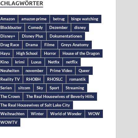
SCHLAGWÖRTER
Amazon
amazon prime
betrug
binge watching
Blockbuster
Comedy
Dezember
disney
Disney+
Disney Plus
Dokumentationen
Drag Race
Drama
Filme
Greys Anatomy
Hayu
High School
Horror
House of the Dragon
Kino
krimi
Luxus
Netfix
netflix
Neuheiten
november
Prime Video
Queer
Reality TV
RHOBH
RHOSLC
romantik
Serien
sitcom
Sky
Sport
Streaming
The Crown
The Real Housewives of Beverly Hills
The Real Housewives of Salt Lake City
Weihnachten
Winter
World of Wonder
WOW
WOWTV