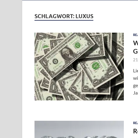
SCHLAGWORT:
LUXUS
RE
W
G
21
Li
wi
ge
Ja
RE
R