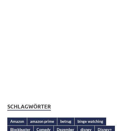
SCHLAGWÖRTER
Amazon
amazon prime
betrug
binge watching
Blockbuster
Comedy
Dezember
disney
Disney+