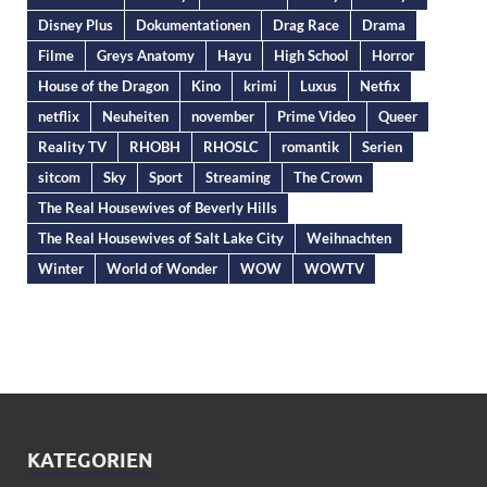
Disney Plus
Dokumentationen
Drag Race
Drama
Filme
Greys Anatomy
Hayu
High School
Horror
House of the Dragon
Kino
krimi
Luxus
Netfix
netflix
Neuheiten
november
Prime Video
Queer
Reality TV
RHOBH
RHOSLC
romantik
Serien
sitcom
Sky
Sport
Streaming
The Crown
The Real Housewives of Beverly Hills
The Real Housewives of Salt Lake City
Weihnachten
Winter
World of Wonder
WOW
WOWTV
KATEGORIEN