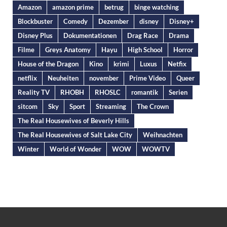
Amazon
amazon prime
betrug
binge watching
Blockbuster
Comedy
Dezember
disney
Disney+
Disney Plus
Dokumentationen
Drag Race
Drama
Filme
Greys Anatomy
Hayu
High School
Horror
House of the Dragon
Kino
krimi
Luxus
Netfix
netflix
Neuheiten
november
Prime Video
Queer
Reality TV
RHOBH
RHOSLC
romantik
Serien
sitcom
Sky
Sport
Streaming
The Crown
The Real Housewives of Beverly Hills
The Real Housewives of Salt Lake City
Weihnachten
Winter
World of Wonder
WOW
WOWTV