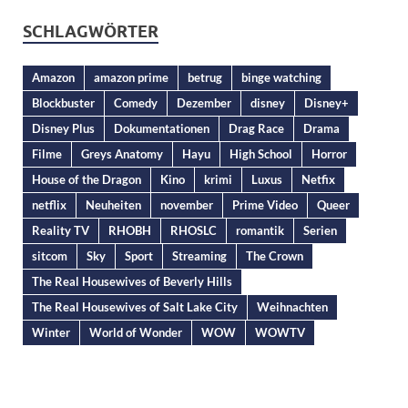
SCHLAGWÖRTER
Amazon
amazon prime
betrug
binge watching
Blockbuster
Comedy
Dezember
disney
Disney+
Disney Plus
Dokumentationen
Drag Race
Drama
Filme
Greys Anatomy
Hayu
High School
Horror
House of the Dragon
Kino
krimi
Luxus
Netfix
netflix
Neuheiten
november
Prime Video
Queer
Reality TV
RHOBH
RHOSLC
romantik
Serien
sitcom
Sky
Sport
Streaming
The Crown
The Real Housewives of Beverly Hills
The Real Housewives of Salt Lake City
Weihnachten
Winter
World of Wonder
WOW
WOWTV