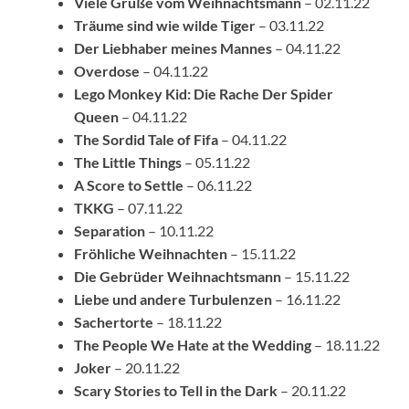
Viele Grüße vom Weihnachtsmann
– 02.11.22
Träume sind wie wilde Tiger
– 03.11.22
Der Liebhaber meines Mannes
– 04.11.22
Overdose
– 04.11.22
Lego Monkey Kid: Die Rache Der Spider
Queen
– 04.11.22
The Sordid Tale of Fifa
– 04.11.22
The Little Things
– 05.11.22
A Score to Settle
– 06.11.22
TKKG
– 07.11.22
Separation
– 10.11.22
Fröhliche Weihnachten
– 15.11.22
Die Gebrüder Weihnachtsmann
– 15.11.22
Liebe und andere Turbulenzen
– 16.11.22
Sachertorte
– 18.11.22
The People We Hate at the Wedding
– 18.11.22
Joker
– 20.11.22
Scary Stories to Tell in the Dark
– 20.11.22