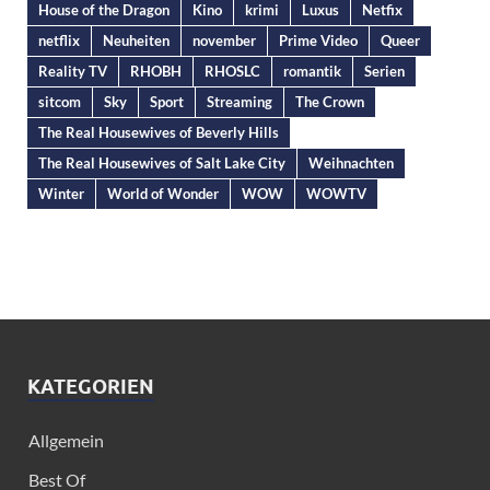
House of the Dragon
Kino
krimi
Luxus
Netfix
netflix
Neuheiten
november
Prime Video
Queer
Reality TV
RHOBH
RHOSLC
romantik
Serien
sitcom
Sky
Sport
Streaming
The Crown
The Real Housewives of Beverly Hills
The Real Housewives of Salt Lake City
Weihnachten
Winter
World of Wonder
WOW
WOWTV
KATEGORIEN
Allgemein
Best Of