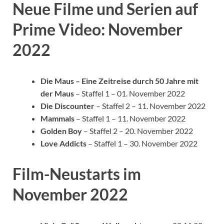
Neue Filme und Serien auf
Prime Video: November
2022
Die Maus – Eine Zeitreise durch 50 Jahre mit
der Maus
– Staffel 1 – 01. November 2022
Die Discounter
– Staffel 2 – 11. November 2022
Mammals
– Staffel 1 – 11. November 2022
Golden Boy
– Staffel 2 – 20. November 2022
Love Addicts
– Staffel 1 – 30. November 2022
Film-Neustarts im
November 2022