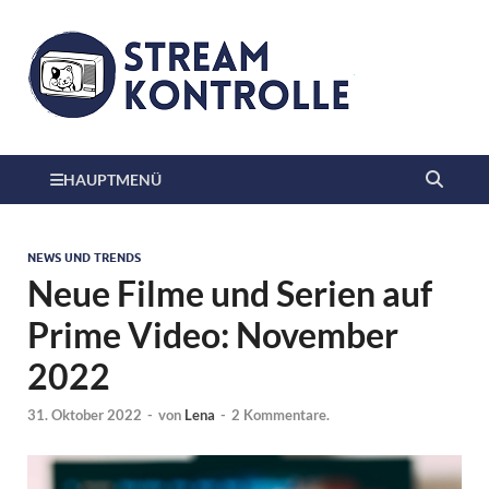
HAUPTMENÜ
NEWS UND TRENDS
Neue Filme und Serien auf
Prime Video: November
2022
31. Oktober 2022
-
von
Lena
-
2 Kommentare.