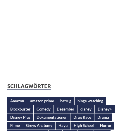
SCHLAGWÖRTER
Amazon
amazon prime
betrug
binge watching
Blockbuster
Comedy
Dezember
disney
Disney+
Disney Plus
Dokumentationen
Drag Race
Drama
Filme
Greys Anatomy
Hayu
High School
Horror