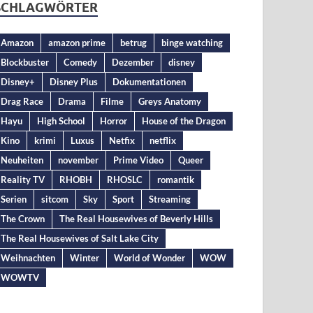
SCHLAGWÖRTER
Amazon
amazon prime
betrug
binge watching
Blockbuster
Comedy
Dezember
disney
Disney+
Disney Plus
Dokumentationen
Drag Race
Drama
Filme
Greys Anatomy
Hayu
High School
Horror
House of the Dragon
Kino
krimi
Luxus
Netfix
netflix
Neuheiten
november
Prime Video
Queer
Reality TV
RHOBH
RHOSLC
romantik
Serien
sitcom
Sky
Sport
Streaming
The Crown
The Real Housewives of Beverly Hills
The Real Housewives of Salt Lake City
Weihnachten
Winter
World of Wonder
WOW
WOWTV