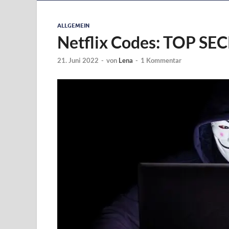
ALLGEMEIN
Netflix Codes: TOP SECR
21. Juni 2022
-
von
Lena
-
1 Kommentar